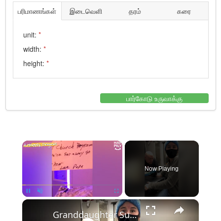
பரிமாணங்கள்
இடைவெளி
தரம்
கரை
unit:
*
width:
*
height:
*
பார்கோடு உருவாக்கு
×
Now Playing
×
Pause
Unmute
Fullscreen
Granddaughter Surprises Grandpa With Tattoo Of Heartwarming Note He Sent Her | Happily TV