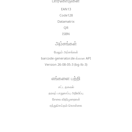
பார்கோடுகள்
EAN13
Code128
Datamatrix
QR
ISBN
அம்சங்கள்
மேலும் அம்சங்கள்
barcode-generator.de-க்கான API
Version 26-08-05-3 (bg-lb-3)
எங்களை பற்றி
சட்ட தகவல்
தரவுப் பாதுகாப்பு அறிவிப்பு
சேவை விதிமுறைகள்
ரத்துசெய்தல் கொள்கை