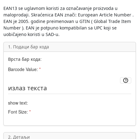
EAN13
se uglavnom koristi za označavanje proizvoda u
maloprodaji. Skraćenica
EAN
znači:
European Article Number
.
EAN je 2005. godine preimenovan u GTIN (
Global Trade Item
Number
). EAN je potpuno kompatibilan sa
UPC
koji se
uobičajeno koristi u SAD-u.
1. Подаци бар кода
Врста бар кода:
Barcode Value:
*
излаз текста
show text:
Font Size:
*
2. Детаљи