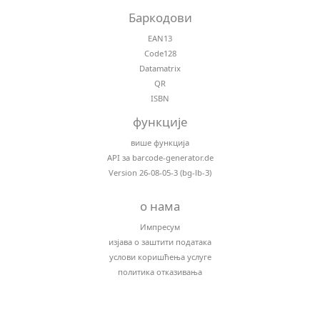
Баркодови
EAN13
Code128
Datamatrix
QR
ISBN
функције
више функција
API за barcode-generator.de
Version 26-08-05-3 (bg-lb-3)
о нама
Импресум
изјава о заштити података
услови коришћења услуге
политика отказивања