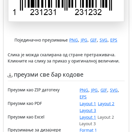
Појединачно преузимање
PNG
,
JPG
,
GIF
,
SVG
,
EPS
Слика је можда скалирана од стране претраживача.
Кликните на слику за приказ у оригиналној величини.
преузми све бар кодове
Преузми као ZIP датотеку
PNG
,
JPG
,
GIF
,
SVG
,
EPS
Преузми као PDF
Layout 1
Layout 2
Layout 3
Преузми као Excel
Layout 1
Layout 2
Layout 3
Преузимање за дизајнере
Format 1