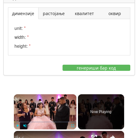
димензије
растојање
квалитет
оквир
unit:
*
width:
*
height:
*
генериши бар код
×
Now Playing
×
Play
Unmute
Fullscreen