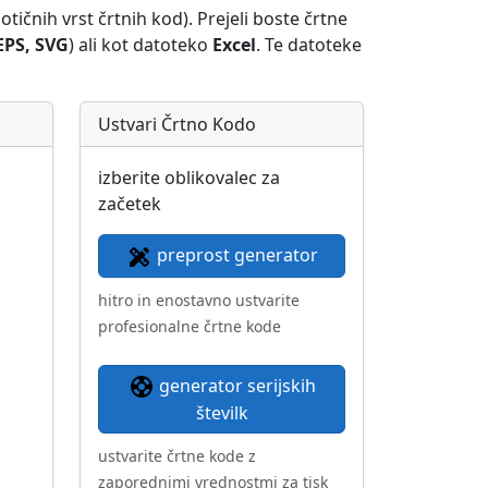
tičnih vrst črtnih kod). Prejeli boste črtne
EPS, SVG
) ali kot datoteko
Excel
. Te datoteke
Ustvari Črtno Kodo
izberite oblikovalec za
začetek
preprost generator
hitro in enostavno ustvarite
profesionalne črtne kode
generator serijskih
številk
ustvarite črtne kode z
zaporednimi vrednostmi za tisk