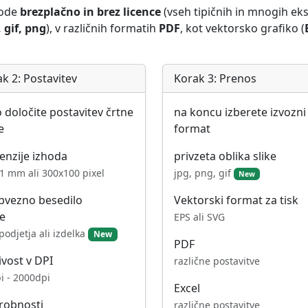
kode
brezplačno in brez licence
(vseh tipičnih in mnogih ekso
, gif, png
), v različnih formatih
PDF
, kot vektorsko grafiko (
k 2: Postavitev
Korak 3: Prenos
 določite postavitev črtne
na koncu izberete izvozni
e
format
enzije izhoda
privzeta oblika slike
1 mm ali 300x100 pixel
jpg, png, gif
New
bvezno besedilo
Vektorski format za tisk
e
EPS ali SVG
podjetja ali izdelka
New
PDF
jivost v DPI
različne postavitve
i - 2000dpi
Excel
robnosti
različne postavitve