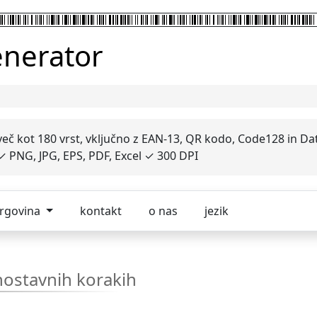
enerator
več kot 180 vrst, vključno z EAN-13, QR kodo, Code128 in Da
✓ PNG, JPG, EPS, PDF, Excel ✓ 300 DPI
trgovina
kontakt
o nas
jezik
nostavnih korakih