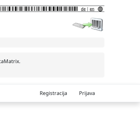
de
|
en
taMatrix.
Registracija
Prijava