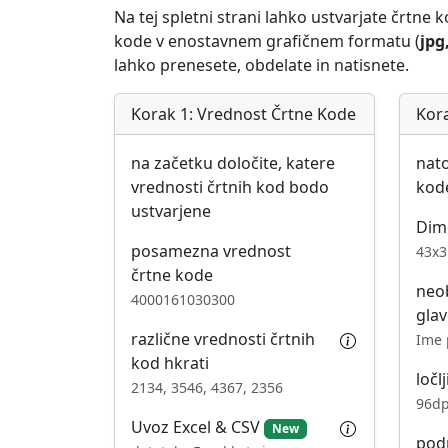
Na tej spletni strani lahko ustvarjate črtne 
kode v enostavnem grafičnem formatu (
jpg
lahko prenesete, obdelate in natisnete.
Korak 1: Vrednost Črtne Kode
Kora
na začetku določite, katere
nato
vrednosti črtnih kod bodo
kod
ustvarjene
Dim
posamezna vrednost
43x3
črtne kode
neo
4000161030300
glav
različne vrednosti črtnih
Ime 
kod hkrati
ločl
2134, 3546, 4367, 2356
96dp
Uvoz Excel & CSV
New
pod