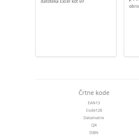
datoteka Excel kot vir
obro
Črtne kode
EAN13
Code128
Datamatrix
QR
ISBN