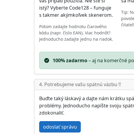
váš prípad použitia. Nie ste si
sa má
istý? Vyberte Code128 – funguje
Tip: N
s takmer akýmkoľvek skenerom.
povole
čitate
Potom zadajte hodnotu čiarového
kódu (napr. číslo EAN). Viac hodnôt?
Jednoducho zadajte jednu na riadok.
100% zadarmo
– aj na komerčné pou
4. Potrebujeme vašu spätnú väzbu !!
Buďte taký láskavý a dajte nám krátku spä
problémy. Jednoducho napíšte svoju spät
zdokonaliť.
odoslať správu