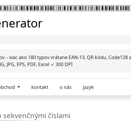
enerator
ov – viac ako 180 typov vrátane EAN-13, QR kódu, Code128 
, JPG, EPS, PDF, Excel ✓ 300 DPI
obchod
kontakt
o nás
jazyk
o sekvenčnými číslami