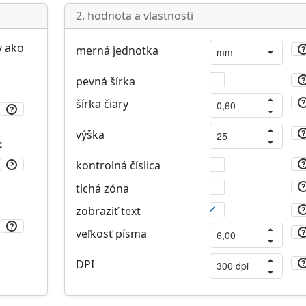
2. hodnota a vlastnosti
v ako
merná jednotka
pevná šírka
šírka čiary
výška
:
kontrolná číslica
tichá zóna
zobraziť text
veľkosť písma
DPI