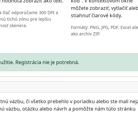
 hodnota zobraziť ako text.
kód". V kontextovom okne
môžete zobraziť, vytlačiť ale
a tlač odporúčame 300 DPI a
stiahnuť čiarové kódy.
nú tichú zónu pre lepšiu
ľnosť skenera.
Formáty: PNG, JPG, PDF, Excel al
ako archív ZIP.
žitie. Registrácia nie je potrebná.
tnú väzbu, či všetko prebehlo v poriadku alebo ste mali ne
nú väzbu, otázku alebo návrh a pomôžte nám túto stránku