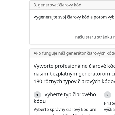
3. generovať čiarový kód
Vygenerujte svoj čiarový kód a potom vybert
našu starú stránku 
Ako funguje náš generátor čiarových kód
Vytvorte profesionálne čiarové kó
naším bezplatným generátorom čiar
180 rôznych typov čiarových kódo
Vyberte typ čiarového
1
2
kódu
Prisp
Vyberte správny čiarový kód pre
výška,