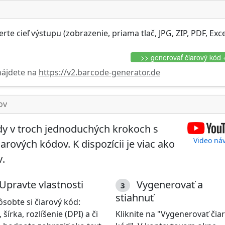
e cieľ výstupu (zobrazenie, priama tlač, JPG, ZIP, PDF, Exce
>> generovať čiarový kód 
nájdete na
https://v2.barcode-generator.de
ov
dy v troch jednoduchých krokoch s
Video ná
ových kódov. K dispozícii je viac ako
v
.
Upravte vlastnosti
Vygenerovať a
3
stiahnuť
ôsobte si čiarový kód:
 šírka, rozlíšenie (DPI) a či
Kliknite na "Vygenerovať čia