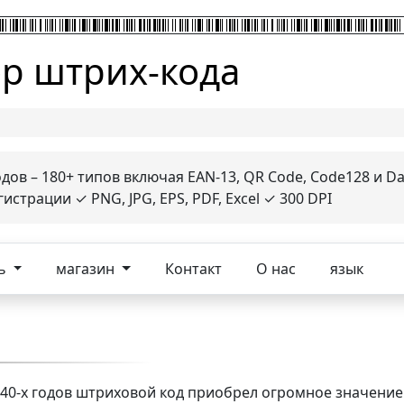
р штрих-кода
ов – 180+ типов включая EAN-13, QR Code, Code128 и Da
трации ✓ PNG, JPG, EPS, PDF, Excel ✓ 300 DPI
ь
магазин
Контакт
О нас
язык
940-х годов штриховой код приобрел огромное значени