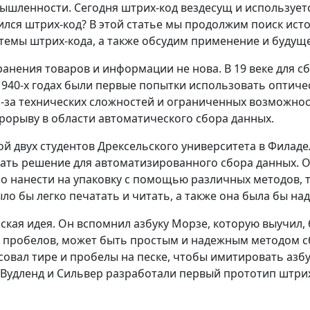
ышленности. Сегодня штрих-код вездесущ и использует
ился штрих-код? В этой статье мы продолжим поиск ист
емы штрих-кода, а также обсудим применение и будуще
анения товаров и информации не нова. В 19 веке для с
1940-х годах были первые попытки использовать оптичес
з-за технических сложностей и ограниченных возможно
прорыву в области автоматического сбора данных.
ой двух студентов Дрексельского университета в Филад
скать решение для автоматизированного сбора данных.
 нанести на упаковку с помощью различных методов, та
ыло бы легко печатать и читать, а также она была бы на
ская идея. Он вспомнил азбуку Морзе, которую выучил, б
 пробелов, может быть простым и надежным методом сб
овал тире и пробелы на песке, чтобы имитировать азбу
в Вудленд и Сильвер разработали первый прототип штри