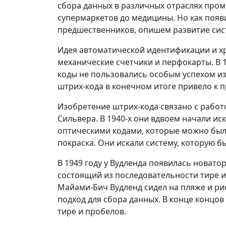
сбора данных в различных отраслях пром
супермаркетов до медицины. Но как появ
предшественников, опишем развитие сист
Идея автоматической идентификации и хр
механические счетчики и перфокарты. В 
коды не пользовались особым успехом и
штрих-кода в конечном итоге привело к 
Изобретение штрих-кода связано с работ
Сильвера. В 1940-х они вдвоем начали и
оптическими кодами, которые можно было
покраска. Они искали систему, которую б
В 1949 году у Вудленда появилась новатор
состоящий из последовательности тире и
Майами-Бич Вудленд сидел на пляже и рис
подход для сбора данных. В конце концо
тире и пробелов.