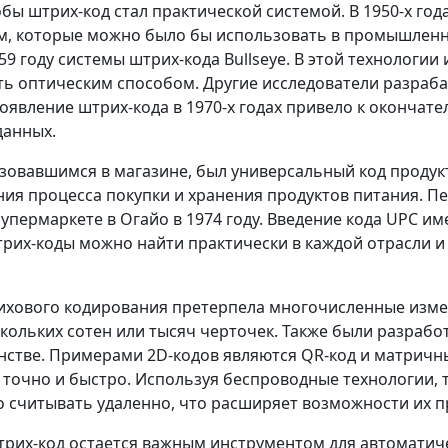
бы штрих-код стал практической системой. В 1950-х го
ем, которые можно было бы использовать в промышленн
9 году системы штрих-кода Bullseye. В этой технологи
ь оптическим способом. Другие исследователи разраба
появление штрих-кода в 1970-х годах привело к окончат
данных.
овавшимся в магазине, был универсальный код продукт
 процесса покупки и хранения продуктов питания. Пе
супермаркете в Огайо в 1974 году. Введение кода UPC и
рих-коды можно найти практически в каждой отрасли и
рихового кодирования претерпела многочисленные изме
кольких сотен или тысяч черточек. Также были разрабо
тве. Примерами 2D-кодов являются QR-код и матричны
точно и быстро. Используя беспроводные технологии, т
о считывать удаленно, что расширяет возможности их 
их-код остается важным инструментом для автоматиче