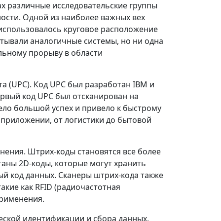
дах различные исследовательские группы
ости. Одной из наиболее важных вех
и использовалось круговое расположение
тывали аналогичные системы, но ни одна
ельному прорыву в области
а (UPC). Код UPC был разработан IBM и
рвый код UPC был отсканирован на
мело большой успех и привело к быстрому
 приложении, от логистики до бытовой
нения. Штрих-коды становятся все более
таны 2D-коды, которые могут хранить
й код данных. Сканеры штрих-кода также
акие как RFID (радиочастотная
применения.
ской идентификации и сбора данных.