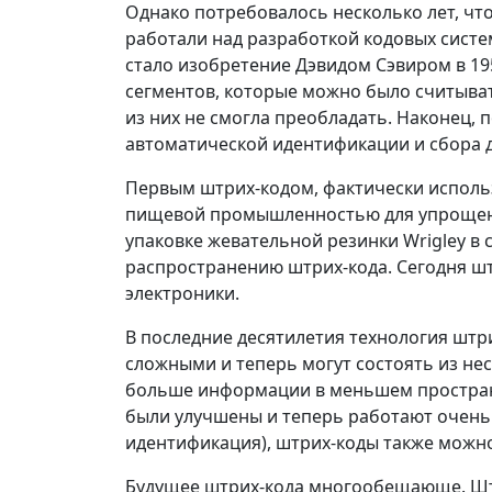
Однако потребовалось несколько лет, что
работали над разработкой кодовых сист
стало изобретение Дэвидом Сэвиром в 195
сегментов, которые можно было считыват
из них не смогла преобладать. Наконец, 
автоматической идентификации и сбора 
Первым штрих-кодом, фактически использ
пищевой промышленностью для упрощения
упаковке жевательной резинки Wrigley в 
распространению штрих-кода. Сегодня шт
электроники.
В последние десятилетия технология шт
сложными и теперь могут состоять из нес
больше информации в меньшем пространс
были улучшены и теперь работают очень 
идентификация), штрих-коды также можн
Будущее штрих-кода многообещающе. Штр