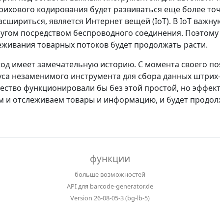
рихового кодирования будет развиваться еще более точ
сшириться, является Интернет вещей (IoT). В IoT важну
ругом посредством беспроводного соединения. Поэтому
еживания товарных потоков будет продолжать расти.
код имеет замечательную историю. С момента своего по
уса незаменимого инструмента для сбора данных штрих-
щество функционировали бы без этой простой, но эффек
м и отслеживаем товары и информацию, и будет продол
функции
больше возможностей
API для barcode-generator.de
Version 26-08-05-3 (bg-lb-5)