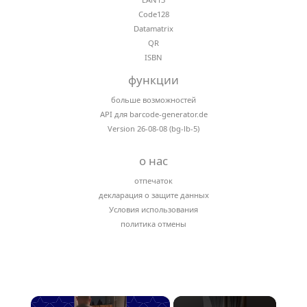
Code128
Datamatrix
QR
ISBN
функции
больше возможностей
API для barcode-generator.de
Version 26-08-08 (bg-lb-5)
о нас
отпечаток
декларация о защите данных
Условия использования
политика отмены
×