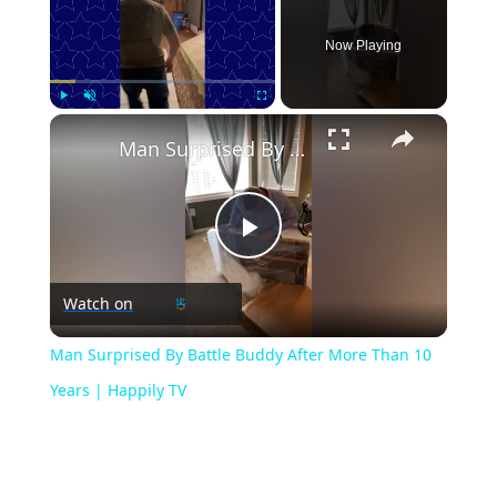
Now Playing
×
Play
Unmute
Fullscreen
Man Surprised By Battle Buddy After More Than 10 Years | Happily TV
Play
Watch on
Video
Man Surprised By Battle Buddy After More Than 10
Years | Happily TV