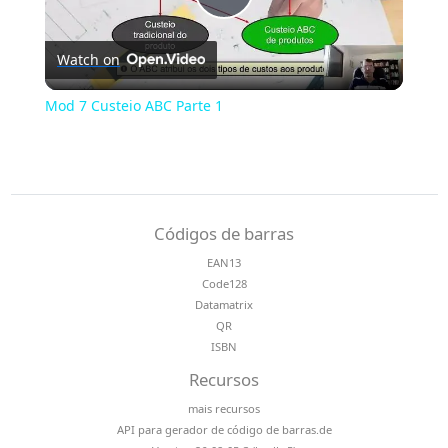
Play
Watch on
Video
Mod 7 Custeio ABC Parte 1
Códigos de barras
EAN13
Code128
Datamatrix
QR
ISBN
Recursos
mais recursos
API para gerador de código de barras.de