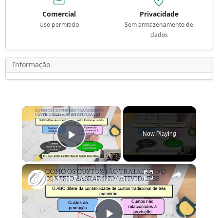
Comercial
Privacidade
Uso permitido
Sem armazenamento de
dados
Informação
×
Now Playing
Play Video
×
Mod 7 Custeio ABC Parte 1