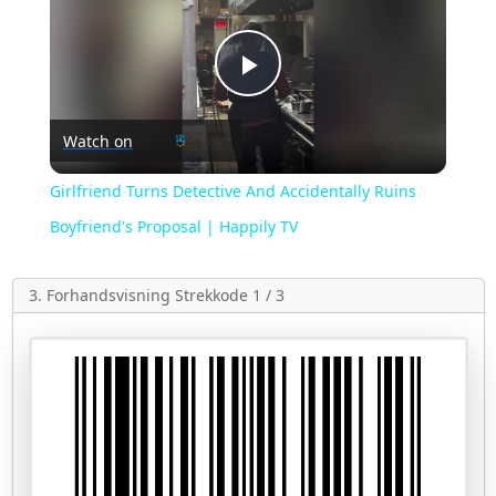
Play
Watch on
Video
Girlfriend Turns Detective And Accidentally Ruins
Boyfriend's Proposal | Happily TV
3. Forhandsvisning Strekkode 1 / 3