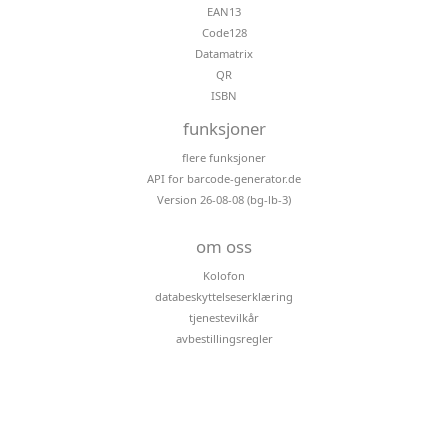
EAN13
Code128
Datamatrix
QR
ISBN
funksjoner
flere funksjoner
API for barcode-generator.de
Version 26-08-08 (bg-lb-3)
om oss
Kolofon
databeskyttelseserklæring
tjenestevilkår
avbestillingsregler