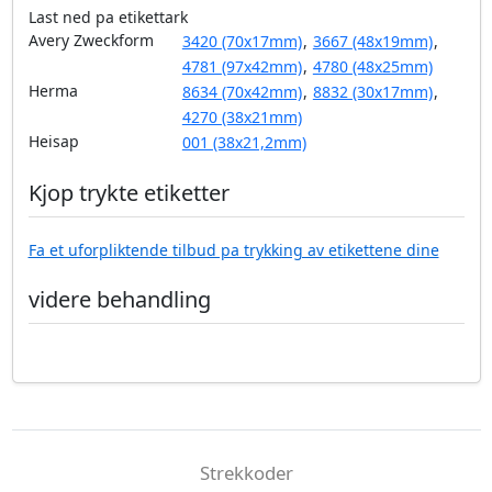
Last ned pa etikettark
Avery Zweckform
3420 (70x17mm)
,
3667 (48x19mm)
,
4781 (97x42mm)
,
4780 (48x25mm)
Herma
8634 (70x42mm)
,
8832 (30x17mm)
,
4270 (38x21mm)
Heisap
001 (38x21,2mm)
Kjop trykte etiketter
Fa et uforpliktende tilbud pa trykking av etikettene dine
videre behandling
Strekkoder