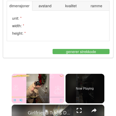
dimensjoner
avstand
kvalitet
ramme
unit:
*
width:
*
height:
*
generer strekkode
×
Now Playing
×
Pause
Unmute
Fullscreen
Girlfriend Turns Detective And Accidentally Ruins Boyfriend's Proposal | Happily TV