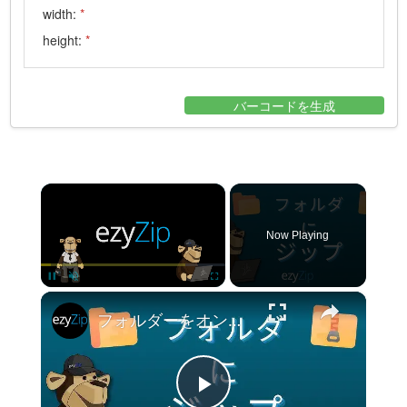
width:
*
height:
*
バーコードを生成
×
Now Playing
×
Pause
Unmute
Fullscreen
フォルダーをオンラインで ZIP に圧縮する方法 (簡易ガイド)