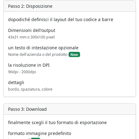
d
Passo 2: Disposizione
dopodiché definisci il layout del tuo codice a barre
e
Dimensioni dell'output
43x31 mm o 300x100 pixel
o
un testo di intestazione opzionale
Nome dell'azienda o del prodotto
New
la risoluzione in DPI
96dpi - 2000dpi
dettagli
bordo, spaziatura, colore
Passo 3: Download
finalmente scegli il tuo formato di esportazione
formato immagine predefinito