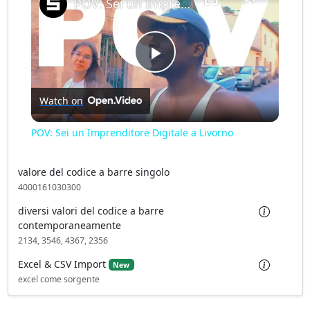
POV: Sei un Imprenditore Digitale a Livorno
P
Watch on
l
POV: Sei un Imprenditore Digitale a Livorno
a
valore del codice a barre singolo
4000161030300
y
diversi valori del codice a barre
contemporaneamente
V
2134, 3546, 4367, 2356
Excel & CSV Import
New
i
excel come sorgente