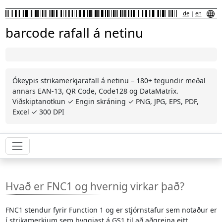
de
|
en
barcode rafall á netinu
Ókeypis strikamerkjarafall á netinu – 180+ tegundir meðal
annars EAN-13, QR Code, Code128 og DataMatrix.
Viðskiptanotkun ✓ Engin skráning ✓ PNG, JPG, EPS, PDF,
Excel ✓ 300 DPI
Hvað er FNC1 og hvernig virkar það?
FNC1 stendur fyrir Function 1 og er stjórnstafur sem notaður er
í strikamerkjum sem byggjast á GS1 til að aðgreina eitt