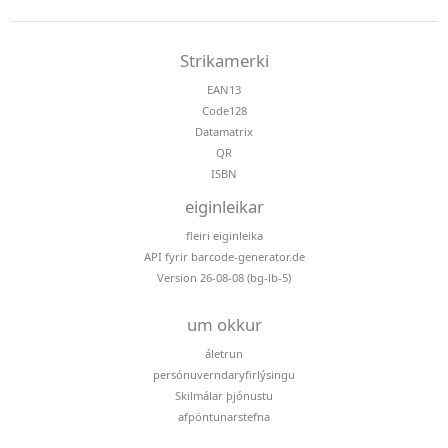
Strikamerki
EAN13
Code128
Datamatrix
QR
ISBN
eiginleikar
fleiri eiginleika
API fyrir barcode-generator.de
Version 26-08-08 (bg-lb-5)
um okkur
áletrun
persónuverndaryfirlýsingu
Skilmálar þjónustu
afpöntunarstefna