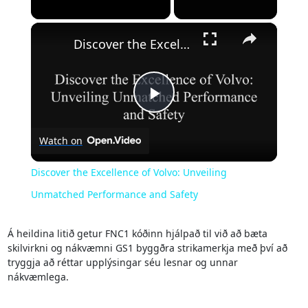
×
Unmute
Discover the Excellence of Volvo: Unveiling Unmatched Performance and Safety
Play
Watch on
Video
Discover the Excellence of Volvo: Unveiling
Unmatched Performance and Safety
Á heildina litið getur FNC1 kóðinn hjálpað til við að bæta
skilvirkni og nákvæmni GS1 byggðra strikamerkja með því að
tryggja að réttar upplýsingar séu lesnar og unnar
nákvæmlega.