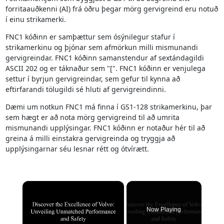
forritaauðkenni (AI) frá öðru þegar mörg gervigreind eru notuð
í einu strikamerki.
FNC1 kóðinn er samþættur sem ósýnilegur stafur í
strikamerkinu og þjónar sem afmörkun milli mismunandi
gervigreindar. FNC1 kóðinn samanstendur af sextándagildi
ASCII 202 og er táknaður sem "[". FNC1 kóðinn er venjulega
settur í byrjun gervigreindar, sem gefur til kynna að
eftirfarandi tölugildi sé hluti af gervigreindinni.
Dæmi um notkun FNC1 má finna í GS1-128 strikamerkinu, þar
sem hægt er að nota mörg gervigreind til að umrita
mismunandi upplýsingar. FNC1 kóðinn er notaður hér til að
greina á milli einstakra gervigreinda og tryggja að
upplýsingarnar séu lesnar rétt og ótvírætt.
×
Now Playing