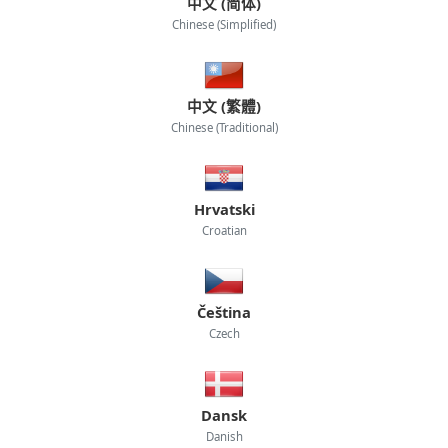
中文 (简体)
Chinese (Simplified)
中文 (繁體)
Chinese (Traditional)
Hrvatski
Croatian
Čeština
Czech
Dansk
Danish