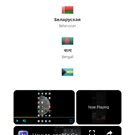
Беларуская
Belarusian
বাংলা
Bengali
×
Now Playing
×
Play
Unmute
Fullscreen