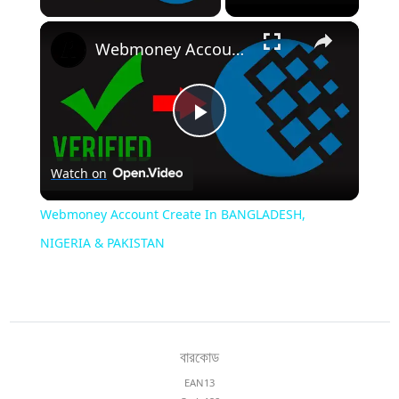
×
Webmoney Account Create In BANGLADESH, NIGERIA & PAKISTAN
Play
Watch on
Video
Webmoney Account Create In BANGLADESH,
NIGERIA & PAKISTAN
বারকোড
EAN13