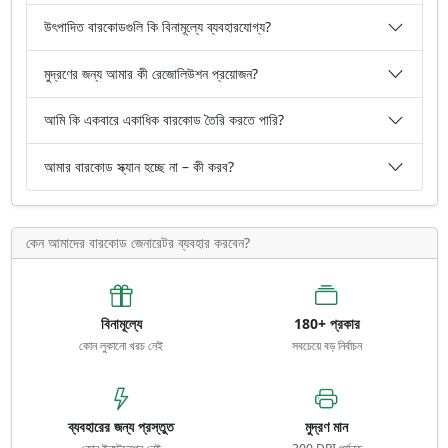
উৎপাদিত বারকোডগুলি কি বিনামূল্যে ব্যবহারযোগ্য?
মুদ্রণের জন্য আমার কী রেজোলিউশন প্রয়োজন?
আমি কি একবারে একাধিক বারকোড তৈরি করতে পারি?
আমার বারকোড স্ক্যান হচ্ছে না – কী করব?
কেন আমাদের বারকোড জেনারেটর ব্যবহার করবেন?
বিনামূল্যে
180+ প্রকার
কোন লুকানো খরচ নেই
সবচেয়ে বড় নির্বাচন
ব্যবহারের জন্য প্রস্তুত
মুদ্রণ মান