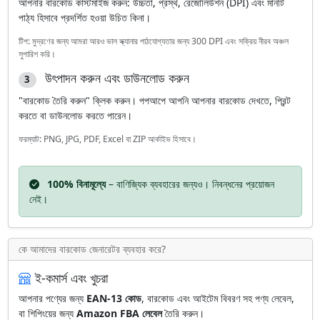
আপনার বারকোড কাস্টমাইজ করুন: উচ্চতা, প্রস্থ, রেজোলিউশন (DPI) এবং মানটি
পাঠ্য হিসাবে প্রদর্শিত হওয়া উচিত কিনা।
টিপ: মুদ্রণের জন্য আমরা আরও ভাল স্ক্যানার পাঠযোগ্যতার জন্য 300 DPI এবং সক্রিয় নীরব অঞ্চল
সুপারিশ করি।
উৎপাদন করুন এবং ডাউনলোড করুন
3
"বারকোড তৈরি করুন" ক্লিক করুন। পপআপে আপনি আপনার বারকোড দেখতে, প্রিন্ট
করতে বা ডাউনলোড করতে পারেন।
ফরম্যাট: PNG, JPG, PDF, Excel বা ZIP আর্কাইভ হিসাবে।
100% বিনামূল্যে
– বাণিজ্যিক ব্যবহারের জন্যও। নিবন্ধনের প্রয়োজন
নেই।
কে আমাদের বারকোড জেনারেটর ব্যবহার করে?
ই-কমার্স এবং খুচরা
আপনার পণ্যের জন্য
EAN-13 কোড
, বারকোড এবং আইটেম বিবরণ সহ পণ্য লেবেল,
বা শিপিংয়ের জন্য
Amazon FBA লেবেল
তৈরি করুন।