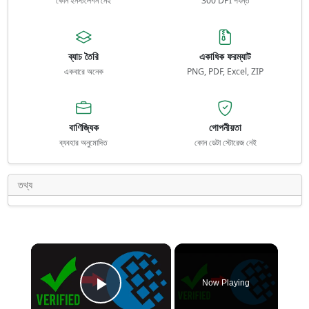
কোন ইনস্টলেশন নেই
300 DPI পর্যন্ত
ব্যাচ তৈরি
একাধিক ফরম্যাট
একবারে অনেক
PNG, PDF, Excel, ZIP
বাণিজ্যিক
গোপনীয়তা
ব্যবহার অনুমোদিত
কোন ডেটা স্টোরেজ নেই
তথ্য
×
Now Playing
Play Video