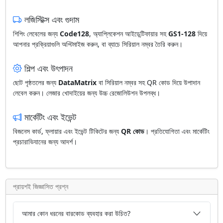
লজিস্টিক্স এবং গুদাম
শিপিং লেবেলের জন্য
Code128
, অ্যাপ্লিকেশন আইডেন্টিফায়ার সহ
GS1-128
দিয়ে
আপনার প্রক্রিয়াগুলি অপ্টিমাইজ করুন, বা ব্যাচে সিরিয়াল নম্বর তৈরি করুন।
শিল্প এবং উৎপাদন
ছোট পৃষ্ঠতলের জন্য
DataMatrix
বা সিরিয়াল নম্বর সহ QR কোড দিয়ে উপাদান
লেবেল করুন। লেজার খোদাইয়ের জন্য উচ্চ রেজোলিউশন উপলব্ধ।
মার্কেটিং এবং ইভেন্ট
বিজনেস কার্ড, ফ্লায়ার এবং ইভেন্ট টিকিটের জন্য
QR কোড
। প্রতিযোগিতা এবং মার্কেটিং
প্রচারাভিযানের জন্য আদর্শ।
প্রায়শই জিজ্ঞাসিত প্রশ্ন
আমার কোন ধরনের বারকোড ব্যবহার করা উচিত?