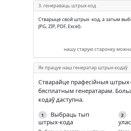
3. генераваць штрых-код
Стварыце свой штрых -код, а затым выб
JPG, ZIP, PDF, Excel).
нашу старую старонку можна
Як працуе наш генератар штрых-кодаў
Стварайце прафесійныя штрых-к
бясплатным генератарам. Боль
кодаў
даступна.
Выбраць тып
1
2
штрых-кода
улас