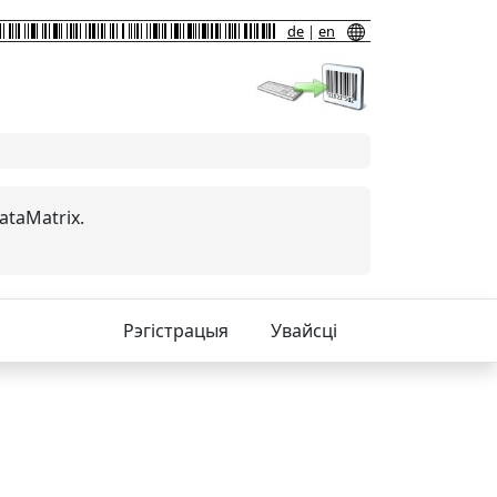
de
|
en
ataMatrix.
Рэгістрацыя
Увайсці