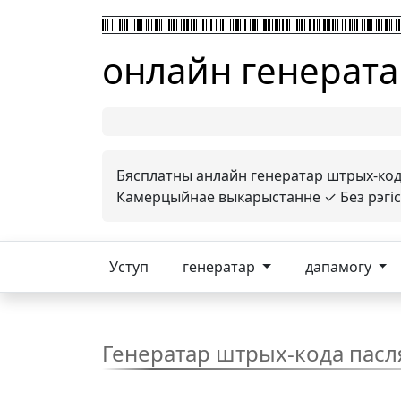
онлайн генерата
Бясплатны анлайн генератар штрых-кода
Камерцыйнае выкарыстанне ✓ Без рэгістр
Уступ
генератар
дапамогу
Генератар штрых-кода пасл