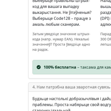
Выберыце правільны штрых-
Нала
код для вашага выпадку
вышы
выкарыстання. Не ўпэўненыя?
разд
Выберыце Code128 – працуе з
(DPI)
амаль любым сканерам.
адлюс
Затым увядзіце значэнне штрых-
Парад
кода (напр. нумар EAN). Некалькі
300 D
значэнняў? Проста ўвядзіце адно
лепша
на радок.
100% бясплатна
– таксама для ка
4. Нам патрэбна ваша зваротная сувязь 
Будзьце настолькі добразычлівыя і дайце
праблемы. Проста набярыце свой водгук
старонку ідэальнай.