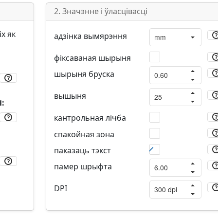
2. Значэнне і ўласцівасці
х як
адзінка вымярэння
фіксаваная шырыня
шырыня бруска
вышыня
:
кантрольная лічба
спакойная зона
паказаць тэкст
памер шрыфта
DPI