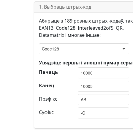
1. Выбраць штрых-код
Абярыце з 189 розных штрых -кодаў, такі
EAN13, Code128, Interleaved2of5, QR,
Datamatrix і многае іншае:
Увядзіце першы і апошні нумар серыі
Пачаць
Канец
Прэфікс
Суфікс