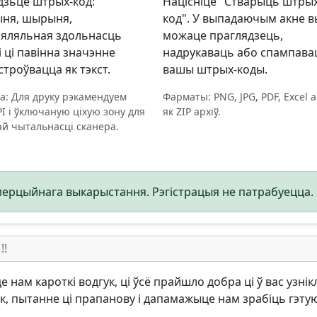
дзьце штрых-код:
Націсніце "Стварыць штрых
ня, шырыня,
код". У выпадаючым акне в
зяляльная здольнасць
можаце праглядзець,
 і ці павінна значэнне
надрукаваць або спампава
троўвацца як тэкст.
вашы штрых-коды.
а: Для друку рэкамендуем
Фарматы: PNG, JPG, PDF, Excel 
PI і ўключаную ціхую зону для
як ZIP архіў.
й чытальнасці сканера.
мерцыйнага выкарыстання. Рэгістрацыя не патрабуецца.
!!
 нам кароткі водгук, ці ўсё прайшло добра ці ў вас узнік
, пытанне ці прапанову і дапамажыце нам зрабіць гэту