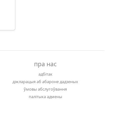
пра нас
адбітак
дэкларацыя аб абароне дадзеных
ўмовы абслугоўвання
палітыка адмены