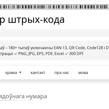
р штрых-кода
ў – 180+ тыпаў уключаючы EAN-13, QR Code, Code128 і D
ацыі ✓ PNG, JPG, EPS, PDF, Excel ✓ 300 DPI
крама
кантакт
пра нас
мова
ядоўнага нумара