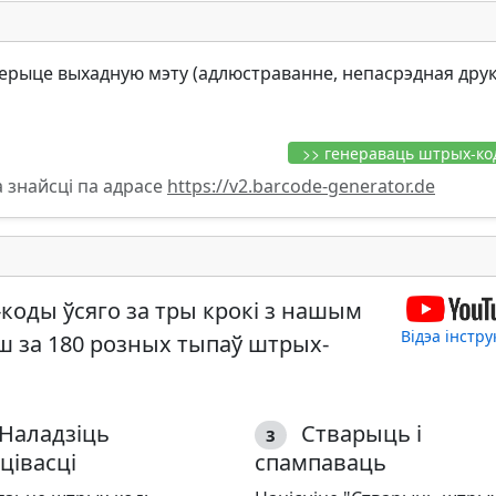
ерыце выхадную мэту (адлюстраванне, непасрэдная друк
 знайсці па адрасе
https://v2.barcode-generator.de
оды ўсяго за тры крокі з нашым
Відэа інстр
ш за
180 розных тыпаў штрых-
Наладзіць
Стварыць і
3
цівасці
спампаваць