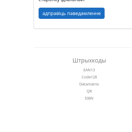
адправіць паведамленне
Штрыхкоды
EAN13
Code128
Datamatrix
QR
ISBN