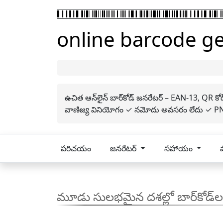
online barcode g
ఉచిత ఆన్‌లైన్ బార్‌కోడ్ జనరేటర్ – EAN-13, QR
వాణిజ్య వినియోగం ✓ నమోదు అవసరం లేదు ✓ PN
పరిచయం
జనరేటర్
సహాయం
మూడు సులభమైన దశల్లో బార్‌కోడ్‌