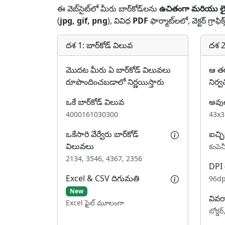
ఈ వెబ్‌సైట్‌లో మీరు బార్‌కోడ్‌లను
ఉచితంగా మరియు లైసె
(
jpg, gif, png
), వివిధ
PDF
ఫార్మాట్‌లలో, వెక్టర్ గ్రాఫిక్
దశ 1: బార్‌కోడ్ విలువ
దశ 2
మొదట మీరు ఏ బార్‌కోడ్ విలువలు
ఆ తర
రూపొందించబడాలో నిర్ణయిస్తారు
నిర్వ
ఒకే బార్‌కోడ్ విలువ
అవుట
4000161030300
43x3
ఒకేసారి వేర్వేరు బార్‌కోడ్
ఐచ్ఛి
విలువలు
కంపెనీ
2134, 3546, 4367, 2356
DPI 
Excel & CSV దిగుమతి
96dp
New
వివర
Excel ఫైల్ మూలంగా
బోర్డర