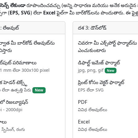
న్స్ లేకుండా
రూపొందించవచ్చు (అన్ని సాధారణ మరియు అనేక అరుదైన బార్‌క
స్‌గా (
EPS, SVG
) లేదా
Excel
ఫైల్‌గా మీ బార్‌కోడ్‌లను పొందుతారు. ఈ ఫైళ్లను
: లేఅవుట్
దశ 3: డౌన్‌లోడ్
్వాత మీ బార్‌కోడ్ లేఅవుట్‌ను
చివరగా మీ ఎక్స్‌పోర్ట్ ఫార్మాట్‌ను
చిస్తారు
ఎంచుకుంటారు
్‌పుట్ పరిమాణాలు
డిఫాల్ట్ ఇమేజ్ ఫార్మాట్
1 mm లేదా 300x100 pixel
jpg, png, gif
New
క హెడర్ టెక్స్ట్
ప్రింట్ కోసం వెక్టర్ ఫార్మాట్
 లేదా ఉత్పత్తి పేరు
EPS లేదా SVG
New
PDF
లో రిజల్యూషన్
వివిధ లేఅవుట్‌లు
i - 2000dpi
Excel
ాలు
వివిధ లేఅవుట్‌లు
్, స్పేసింగ్, రంగు