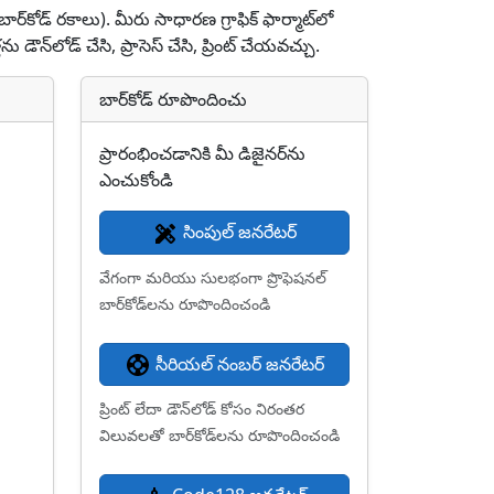
ోడ్ రకాలు). మీరు సాధారణ గ్రాఫిక్ ఫార్మాట్‌లో
 డౌన్‌లోడ్ చేసి, ప్రాసెస్ చేసి, ప్రింట్ చేయవచ్చు.
బార్‌కోడ్ రూపొందించు
ప్రారంభించడానికి మీ డిజైనర్‌ను
ఎంచుకోండి
సింపుల్ జనరేటర్
వేగంగా మరియు సులభంగా ప్రొఫెషనల్
బార్‌కోడ్‌లను రూపొందించండి
సీరియల్ నంబర్ జనరేటర్
ప్రింట్ లేదా డౌన్‌లోడ్ కోసం నిరంతర
విలువలతో బార్‌కోడ్‌లను రూపొందించండి