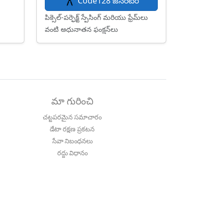
Code128 జనరేటర్
పిక్సెల్-పర్ఫెక్ట్ స్పేసింగ్ మరియు ఫ్రేమ్‌లు
వంటి అధునాతన ఫంక్షన్‌లు
మా గురించి
చట్టపరమైన సమాచారం
డేటా రక్షణ ప్రకటన
సేవా నిబంధనలు
రద్దు విధానం