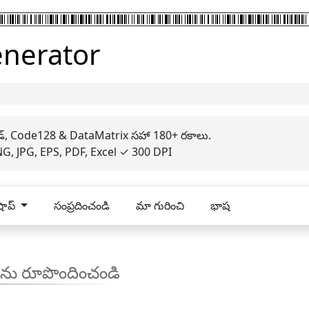
enerator
 కోడ్, Code128 & DataMatrix సహా 180+ రకాలు.
G, JPG, EPS, PDF, Excel ✓ 300 DPI
షాప్
సంప్రదించండి
మా గురించి
భాష
లను రూపొందించండి