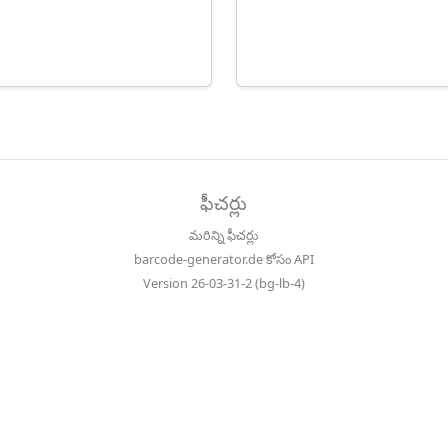
ఫీచర్లు
మరిన్ని ఫీచర్లు
barcode-generator.de కోసం API
Version 26-03-31-2 (bg-lb-4)