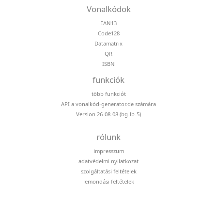
Vonalkódok
EAN13
Code128
Datamatrix
QR
ISBN
funkciók
több funkciót
API a vonalkód-generator.de számára
Version 26-08-08 (bg-lb-5)
rólunk
impresszum
adatvédelmi nyilatkozat
szolgáltatási feltételek
lemondási feltételek