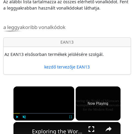
Az alábbi lista tartalmazza az összes elérhető vonalkódot. Fent
a leggyakrabban használt vonalkódokat láthatja.
a leggyakoribb vonalkódok
EAN13
Az EAN13 elsősorban termékek jelölésére szolgál.
kezdő tervezője EAN13
×
Now Playing
×
Play
Unmute
Fullscreen
Exploring the World of Microcars & Subcompacts: Compact Innovations for the Modern Road